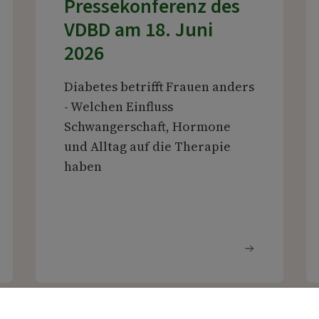
Pressekonferenz des
VDBD am 18. Juni
2026
Diabetes betrifft Frauen anders
- Welchen Einfluss
Schwangerschaft, Hormone
und Alltag auf die Therapie
haben
iterlesen
Weiterles