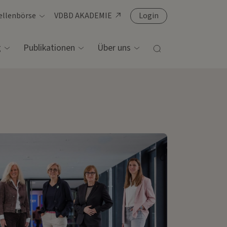
ellenbörse
VDBD AKADEMIE
Login
Suche
g
Publikationen
Über uns