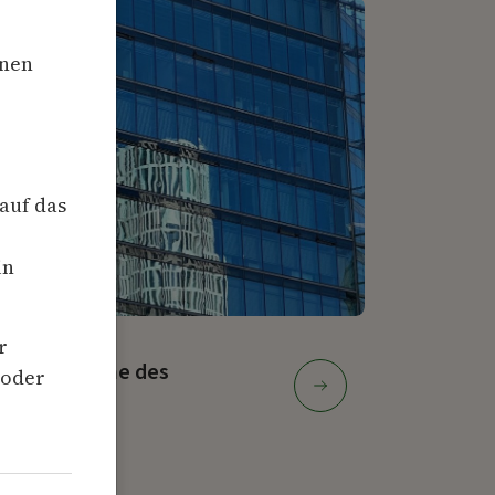
hnen
 auf das
in
r
ehbar im Sinne des
 oder
Transparenz