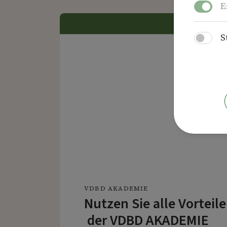
E
S
VDBD AKADEMIE
Nutzen Sie alle Vorteile
der VDBD AKADEMIE