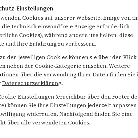
chutz-Einstellungen
wenden Cookies auf unserer Webseite. Einige von i
r die technisch einwandfreie Anzeige erforderlich
erliche Cookies), während andere uns helfen, diese
e und Ihre Erfahrung zu verbessern.
 zu den jeweiligen Cookies können sie über den Klick
en neben der Cookie-Kategorie einsehen. Weitere
tionen über die Verwendung Ihrer Daten finden Sie 
r
Datenschutzerklärung
.
Cookie-Einstellungen (erreichbar über den Footer de
TRANSPARENZ
Wir arbeiten nachvollzi
e) können Sie Ihre Einstellungen jederzeit anpassen
ierte
aktuellen FSA-Kodex
nwilligung widerrufen. Nachfolgend finden Sie eine
elle
Gesundheitspolitik
ht über alle verwendeten Cookies.