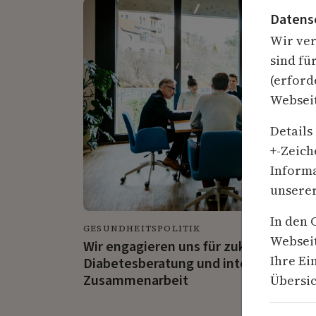
Datens
Wir ver
sind fü
(erford
Webseit
Details
+-Zeich
Informa
unsere
In den 
GESUNDHEITSPOLITIK
Webseit
Wir engagieren uns für zukunftsorient
Ihre Ei
Diabetesberatung und interprofession
Zusammenarbeit
Übersic