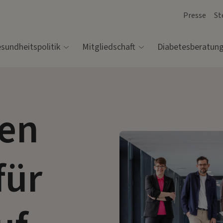
Presse
St
sundheitspolitik
Mitgliedschaft
Diabetesberatun
en
für