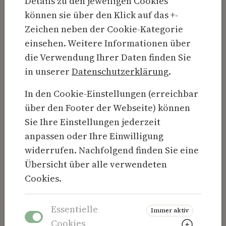
Details zu den jeweiligen Cookies
Beschreibung des Teams
können sie über den Klick auf das +-
Zeichen neben der Cookie-Kategorie
Team
einsehen. Weitere Informationen über
die Verwendung Ihrer Daten finden Sie
in unserer
Datenschutzerklärung
.
In den Cookie-Einstellungen (erreichbar
über den Footer der Webseite) können
Sie Ihre Einstellungen jederzeit
anpassen oder Ihre Einwilligung
widerrufen. Nachfolgend finden Sie eine
Ansprechpartner
Übersicht über alle verwendeten
Cookies.
Ansprechpartner
E-Mail
Essentielle
Immer aktiv
Firma
Adresse
Weitere
Cookies