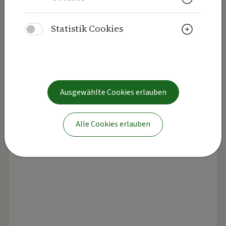
Weitere
Statistik Cookies
PLZ
Ort
Telefon
Fax
Ausgewählte Cookies erlauben
Sonstiges
Alle Cookies erlauben
Sonstiges