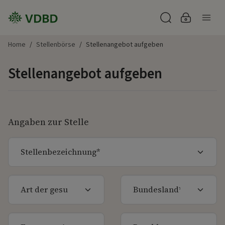
Zum Inhalt springen
Nav
Suche
Login
Home
Stellenbörse
Stellenangebot aufgeben
Stellenangebot aufgeben
Angaben zur Stelle
Stellenbezeichnung
Zeitart
Standort
Ausbildung
Bezahlung