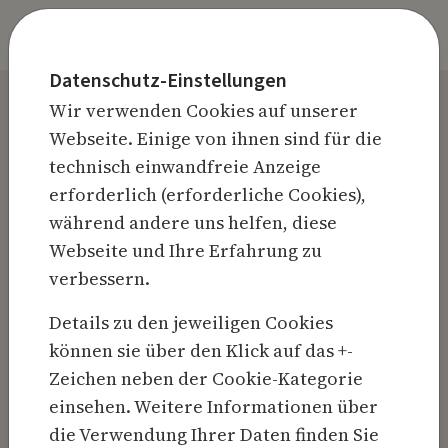
Zum Inhalt springen
Nav
Suche
Login
Datenschutz-Einstellungen
Home
Stellenbörse
Stellenangebote
Wir verwenden Cookies auf unserer
Webseite. Einige von ihnen sind für die
technisch einwandfreie Anzeige
erforderlich (erforderliche Cookies),
Anmeldung Mitgliederbereich
während andere uns helfen, diese
Webseite und Ihre Erfahrung zu
Bitte melden Sie sich mit Ihrer
verbessern.
Mitgliedsnummer und Ihrem Passwort an.
Sollten Sie noch kein Mitglied sein, verwenden
Details zu den jeweiligen Cookies
Sie den Aufnahmeantrag.
können sie über den Klick auf das +-
Anmelden
Mitgliedsnummer ohne OM
Zeichen neben der Cookie-Kategorie
einsehen. Weitere Informationen über
die Verwendung Ihrer Daten finden Sie