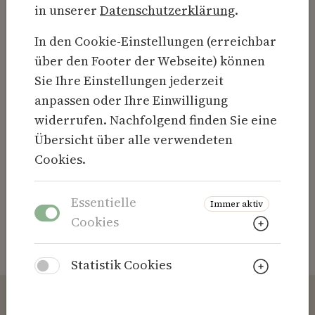
in unserer
Datenschutzerklärung
.
Passwort:
In den Cookie-Einstellungen (erreichbar
über den Footer der Webseite) können
Sie Ihre Einstellungen jederzeit
Passwort vergessen?
anpassen oder Ihre Einwilligung
widerrufen. Nachfolgend finden Sie eine
Übersicht über alle verwendeten
Abbrechen
Cookies.
Zum Aufnahmeantrag
Essentielle
Immer aktiv
Weitere
Cookies
Weitere
Statistik Cookies
Kontakt
LinkedIn