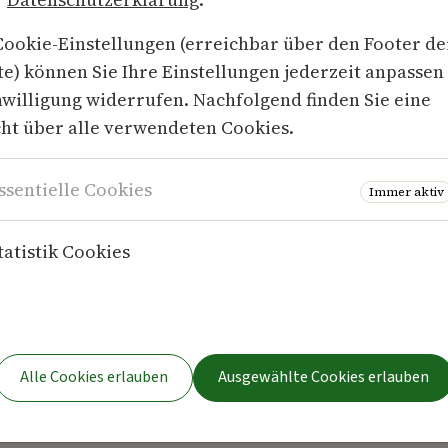
6 – Mehr als 9 Millionen Menschen in Deutschland leb
Cookie-Einstellungen (erreichbar über den Footer de
ele von ihnen beginnt mit der Ferienzeit die Frage: W
e) können Sie Ihre Einstellungen jederzeit anpassen
gepäck, und wie bleibt der Blutzucker unterwegs sta
nwilligung widerrufen. Nachfolgend finden Sie eine
ratungs- und Schulungsberufe in Deutschland e. V. (V
ht über alle verwendeten Cookies.
ssgeräte, Essen und Unterlagen rechtzeitig plant, k
sen – ob mit Bahn, Auto oder Flugzeug.
ssentielle Cookies
Immer aktiv
emitteilung
tatistik Cookies
Alle Cookies erlauben
Ausgewählte Cookies erlauben