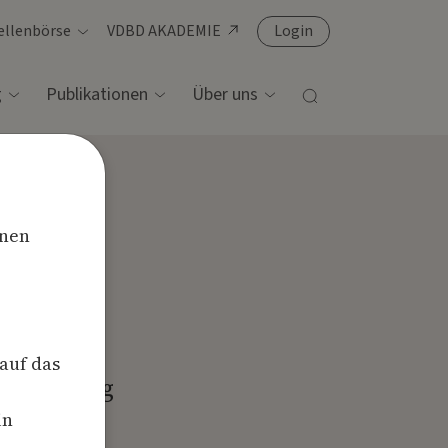
ellenbörse
VDBD AKADEMIE
Login
Suche
g
Publikationen
Über uns
hnen
 auf das
rbereitung
in