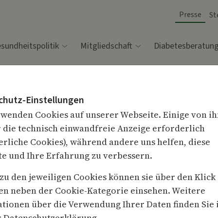
Presse
St
sundheitspolitik
Mitgliedschaft
Diabetesberatun
chutz-Einstellungen
wenden Cookies auf unserer Webseite. Einige von i
r die technisch einwandfreie Anzeige erforderlich
erliche Cookies), während andere uns helfen, diese
mit Diabetes
e und Ihre Erfahrung zu verbessern.
 zu den jeweiligen Cookies können sie über den Klick
innen und Experten erklären, welche Vo
en neben der Cookie-Kategorie einsehen. Weitere
tionen über die Verwendung Ihrer Daten finden Sie 
 Diabetes unterwegs schützt
r
Datenschutzerklärung
.