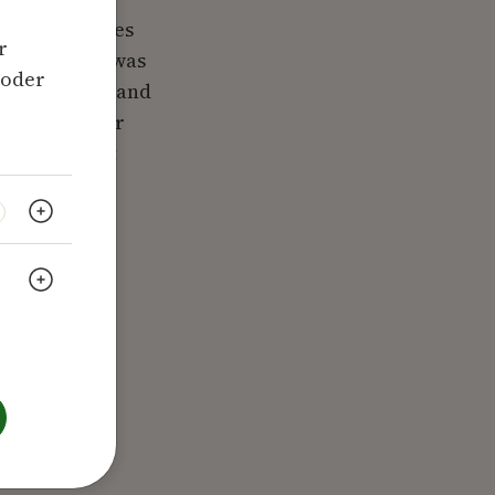
en mit Diabetes
r
as muss mit, was
 oder
bil? Der Verband
DBD) rät: Wer
ann auch mit
Weitere Informationen anzeigen
Weitere Informationen anzeigen