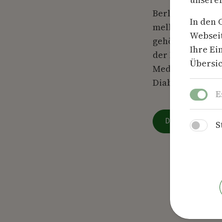
Berlin, Juli 202
In den 
mellitus. Für vi
Webseit
gehört ins Hand
Ihre Ei
der Diabetes-Be
Übersic
Medikamente, Me
Diabetes gut rei
E
Download Press
S