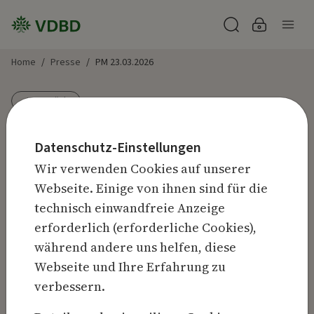
Zum Inhalt springen
Nav
Suche
Login
Home
Presse
PM 23.03.2026
Zurück
Datenschutz-Einstellungen
23.03.2026
Wir verwenden Cookies auf unserer
Diabetes und ADHS: Wenn der
Webseite. Einige von ihnen sind für die
Alltag zur doppelten
technisch einwandfreie Anzeige
Herausforderung wird
erforderlich (erforderliche Cookies),
während andere uns helfen, diese
Struktur, Technik und Beratung können
Webseite und Ihre Erfahrung zu
Betroffenen helfen
verbessern.