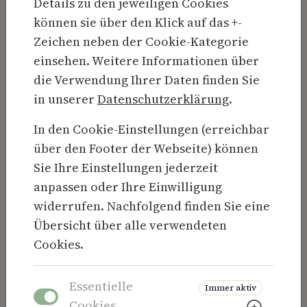
Details zu den jeweiligen Cookies
Berlin, März 2026 – Rund 5 Prozent der Kinder
können sie über den Klick auf das +-
und Jugendlichen mit Typ-1-Diabetes leben
Zeichen neben der Cookie-Kategorie
zusätzlich mit einer
einsehen. Weitere Informationen über
Aufmerksamkeitsdefizit-/Hyperaktivitätsstörung
die Verwendung Ihrer Daten finden Sie
(ADHS). Damit wird ADHS bei ihnen deutlich
in unserer
Datenschutzerklärung
.
häufiger diagnostiziert als in der
Allgemeinbevölkerung. Studien zeigen zudem:
In den Cookie-Einstellungen (erreichbar
Menschen mit Diabetes und ADHS haben im
über den Footer der Webseite) können
Schnitt höhere Langzeitblutzuckerwerte
Sie Ihre Einstellungen jederzeit
(HbA1c), erleben mehr Unterzuckerungen und
anpassen oder Ihre Einwilligung
haben ein erhöhtes Risiko für diabetische
widerrufen. Nachfolgend finden Sie eine
Ketoazidosen. Der Verband der Diabetes-
Übersicht über alle verwendeten
Beratungs- und Schulungsberufe in Deutschland
Cookies.
e. V. (VDBD) macht darauf aufmerksam, dass
ADHS die Umsetzung der Diabetestherapie
Essentielle
Immer aktiv
erheblich erschweren kann. Umgekehrt kann
Weitere
Cookies